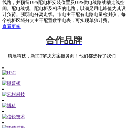
线路，并预留UPS配电柜安装位置及UPS供电线路线槽走线空
间。配电线缆、配电柜及相应的电路，以满足用电峰值为其设
计负荷。强弱电分离走线。市电主干配有电路电量检测仪，每
个机柜区域分支主干配置数字电表，可实现单独计费。
查看更多
合作品牌
腾展科技，新ICT解决方案服务商！他们都选择了我们！