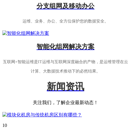
分支组网及移动办公
运维、业务、办公、全方位保护您的数据安全。
智能化组网解决方案
互联网+智能运维是IT运维与互联网深度融合的产物，是运维管理在云
计算、大数据技术推动下的必然结果。
新闻资讯
关注我们，了解企业最新动态！
10