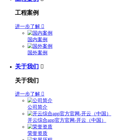
工程案例
进一步了解

国内案例
国外案例
关于我们

关于我们
进一步了解

公司简介
开云综合app官方官网-开云（中国）
荣誉资质