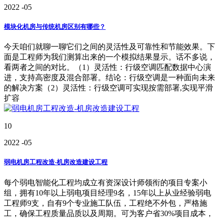
2022
-05
模块化机房与传统机房区别有哪些？
今天咱们就聊一聊它们之间的灵活性及可靠性和节能效果。下
面是工程师为我们测算出来的一个模拟结果显示。话不多说，
看两者之间的对比。（1）灵活性：行级空调匹配数据中心演
进，支持高密度及混合部署。结论：行级空调是一种面向未来
的解决方案（2）灵活性：行级空调可实现按需部署,实现平滑
扩容
10
2022
-05
弱电机房工程改造-机房改造建设工程
每个弱电智能化工程均成立有资深设计师领衔的项目专案小
组，拥有10年以上弱电项目经理9名，15年以上从业经验弱电
工程师9支，自有9个专业施工队伍，工程绝不外包，严格施
工，确保工程质量品质以及周期。可为客户省30%项目成本，