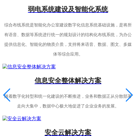
弱电系统建设及智能化系统
综合布线系统是智能化办公室建设数字化信息系统基础设施，是将所
有语音、数据等系统进行统一的规划设计的结构化布线系统，为办公
提供信息化、智能化的物质介质，支持将来语音、数据、图文、多媒
体等综合应用。
信息安全整体解决方案
随着数字化转型和统一化建设的不断推进，业务和数据正从分散部署
走向大集中，数据中心极大地促进了企业业务的发展。
安全云解决方案